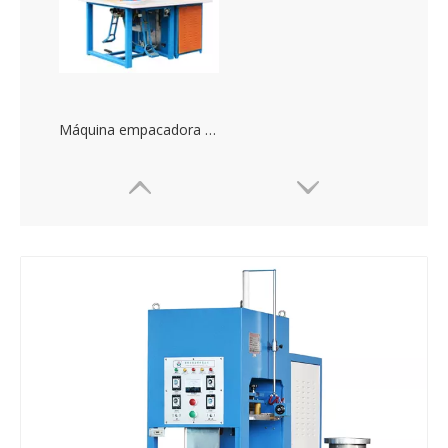
Máquina empacadora de blister neumática de PVC y PET. Máquina soldadora de plástico