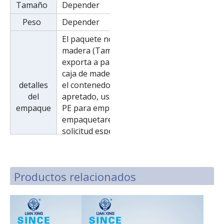
Tamaño
Depender
Peso
Depender
El paquete normal es una caja de
madera (Tamaño: L*W*H).Si se
exporta a países europeos, la
caja de madera será fumigada. Si
detalles
el contenedor es demasiado
del
apretado, usaremos película de
empaque
PE para empacar o lo
empaquetaremos según la
solicitud especial del cliente.
Productos relacionados