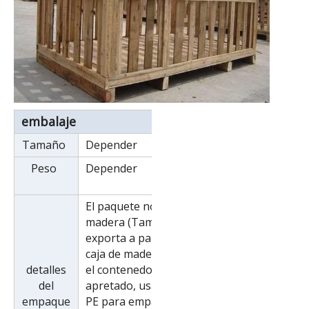
embalaje
Tamaño
Depender
Peso
Depender
El paquete normal es una caja de
madera (Tamaño: L*W*H).Si se
exporta a países europeos, la
caja de madera será fumigada. Si
detalles
el contenedor es demasiado
del
apretado, usaremos película de
empaque
PE para empacar o lo