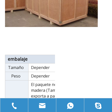
embalaje
Tamaño
Depender
Peso
Depender
El paquete normal es una caja de
madera (Tamaño: L*W*H).Si se
exporta a países europeos, la
caja de madera será fumigada. Si
detalles
el contenedor es demasiado