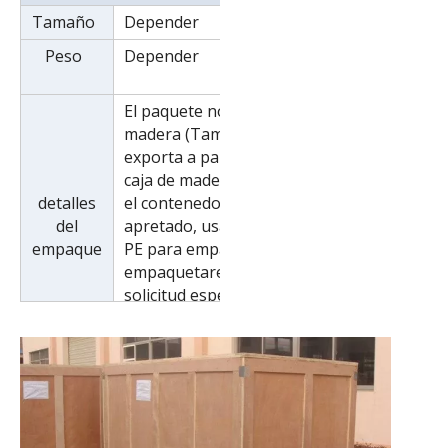
Tamaño
Depender
Peso
Depender
El paquete normal es una caja de
madera (Tamaño: L*W*H).Si se
exporta a países europeos, la
caja de madera será fumigada. Si
detalles
el contenedor es demasiado
del
apretado, usaremos película de
empaque
PE para empacar o lo
empaquetaremos según la
solicitud especial del cliente.