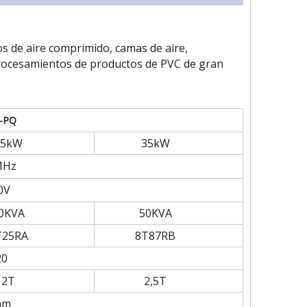
s de aire comprimido, camas de aire,
 procesamientos de productos de PVC de gran
2-PQ
25kW
35kW
MHz
0V
0KVA
50KVA
T25RA
8T87RB
20
2T
2,5T
mm