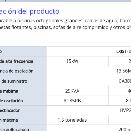
cación del producto
icable a piscinas octogonales grandes, camas de agua, barco
etas flotantes, piscinas, sofás de aire comprimido y otros
o
LXIST-
15kW
de alta frecuencia
13,56
ncia de oscilación
CA38
e de suministro
25KVA
4
da máxima
8T85RB
8
e oscilación
HVP
ectificador
1,5 toneladas
ón máxima
200 
cia arriba-abajo