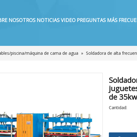
BRE NOSOTROS
NOTICIAS
VIDEO
PREGUNTAS MÁS FRECU
lables/piscina/máquina de cama de agua
»
Soldadora de alta frecuen
Soldador
juguetes
de 35k
Cantidad: