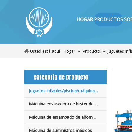
HOGAR
PRODUCTOS
SO
Usted está aquí:
Hogar
»
Producto
»
Juguetes inf
categoria de producto
Juguetes inflables/piscina/máquina de cama de agua
Máquina envasadora de blister de PVC y PET
Máquina de estampado de alfombras/cuero
Máquina de suministros médicos