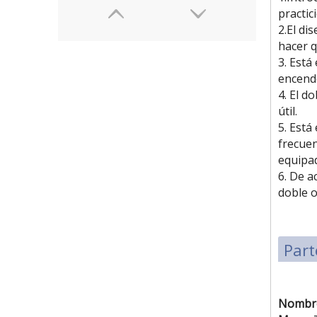
practic
2.El di
hacer q
3. Está
encende
4. El d
útil.
5. Está
frecuen
equipad
6. De a
doble o
Part
Nombr