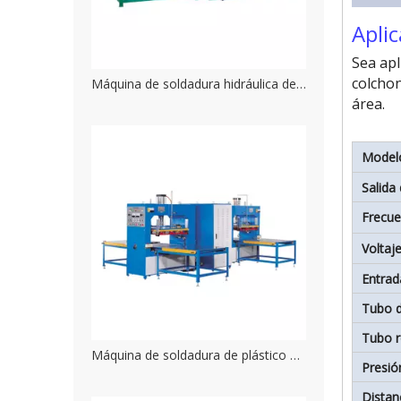
Apli
Sea apl
colchon
Máquina de soldadura hidráulica de alta frecuencia para piscina, bote inflable de gran potencia
área.
Model
Salida 
Frecue
Voltaj
Entra
Tubo d
Tubo r
Máquina de soldadura de plástico de alta frecuencia, estilo deslizante, cuatro estaciones de trabajo
Presi
Distan